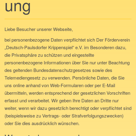
ung
n
a
v
i
Liebe Besucher unserer Webseite,
g
bei personenbezogene Daten verpflichtet sich Der Förderverein
a
„Deutsch-Paulsdorfer Krippenspiel“ e.V. im Besonderen dazu,
t
die Privatsphäre zu schützen und eingestellte
i
personenbezogene Informationen über Sie nur unter Beachtung
o
des geltenden Bundesdatenschutzgesetzes sowie des
n
Telemediengesetz zu verwenden. Persönliche Daten, die Sie
uns online anhand von Web-Formularen oder per E-Mail
übermitteln, werden entsprechend der gesetzlichen Vorschriften
erfasst und verarbeitet. Wir geben Ihre Daten an Dritte nur
weiter, wenn wir dazu gesetzlich berechtigt oder verpflichtet sind
(beispielsweise zu Vertrags- oder Strafverfolgungszwecken)
oder Sie dies ausdrücklich wünschen.