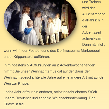
und Treiben
n
wird der
a
Außenstehend
v
e alljährlich in
i
der
g
Adventszeit
a
aufmerksam.
t
Dann nämlich,
i
wenn wir in der Festscheune des Dorfmuseums Markersdorf
o
unser Krippenspiel aufführen.
n
In mindestens 5 Aufführungen an 2 Adventswochenenden
nimmt Sie unser Weihnachtsmusical auf der Basis der
Weihnachtsgeschichte alle Jahre auf eine andere Art mit auf den
Weg zur Krippe.
Jedes Jahr erfreut ein anderes, selbstgeschriebenes Stück
unsere Besucher und schenkt Weihnachtsstimmung. Der
Eintritt ist frei.