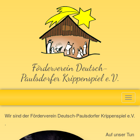
Skip
to
content
Förderverein Deutsch-
Paulsdorfer Krippenspiel e.V.
T
o
g
Wir sind der Förderverein Deutsch-Paulsdorfer Krippenspiel e.V.
g
.
l
Auf unser Tun
e